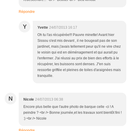
Répondre
Y
Yvette
24/07/2013 16:17
Oh tu l'as récupérée!!! Pauvre minette! Avant hier
Sissou s'est mis devant , il ne bougeait pas de son
jardinet, mais j'avais tellement peur qu'il ne vire chez
le voisin qui est en déménagement et qui aurait pu
l'enfermer. J'ai réussi au prix de bien des efforts à le
récupérer, les buissons sont denses. J''en suis
ressortie griffée et pleines de toiles d'araignées mais
tranquille.
N
Nicole
24/07/2013 06:38
Encore plus belle que l'autre photo de barque celle -ci ! A
peindre ? <br /> Bonne journée,et les travaux sont bientôt fini !
:) <br /> Nicole
Répondre