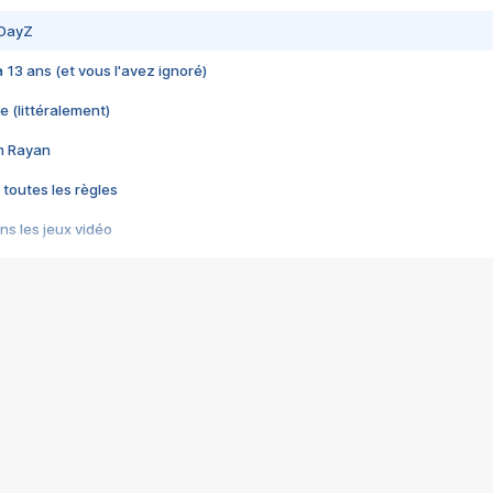
 DayZ
 a 13 ans (et vous l'avez ignoré)
e (littéralement)
im Rayan
 toutes les règles
s les jeux vidéo
us choquant de Rockstar ? - Le scandale BULLY
e plus moche de Steam
du RÊVE tourne au CAUCHEMAR
pendant 8 heures
it… à tort
umiliés par un jeu vidéo