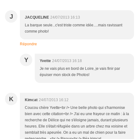
J
JACQUELINE
24/07/2013 16:13
La barque seule...c'est triste comme idée.....mais ravissant
comme photo!
Répondre
Y
Yvette
24/07/2013 16:18
Je ne vais plus en bord de Loire, je vais finir par
épuiser mon stock de Photos!
K
Kimcat
24/07/2013 16:12
Coucou chère Yvette<br /> Une belle photo qui s'harmonise
bien avec cette citation<br /> J'ai eu une frayeur ce matin : à la
recherche de Délice qui ne s'éloigne jamais, durant plusieurs
heures. Elle s'était réfugiée dans un arbre chez ma voisine et
semblait très apeurée. On a eu un mal de chien pour la faire
redescendre... <br /> Bisous<br /> Béa kimcat