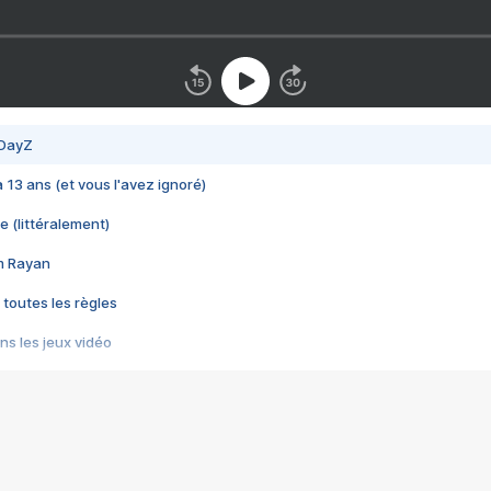
 DayZ
 a 13 ans (et vous l'avez ignoré)
e (littéralement)
im Rayan
 toutes les règles
s les jeux vidéo
us choquant de Rockstar ? - Le scandale BULLY
e plus moche de Steam
du RÊVE tourne au CAUCHEMAR