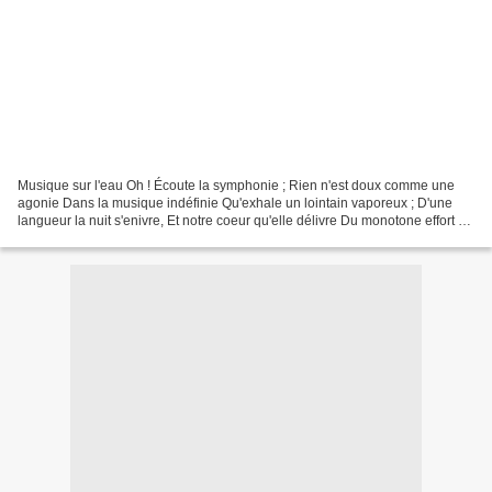
Musique sur l'eau Oh ! Écoute la symphonie ; Rien n'est doux comme une
agonie Dans la musique indéfinie Qu'exhale un lointain vaporeux ; D'une
langueur la nuit s'enivre, Et notre coeur qu'elle délivre Du monotone effort de
vivre Se meurt d'un trépas langoureux....